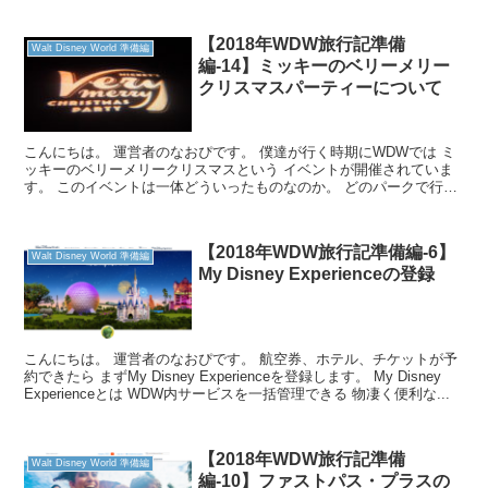
【2018年WDW旅行記準備
Walt Disney World 準備編
編-14】ミッキーのベリーメリー
クリスマスパーティーについて
こんにちは。 運営者のなおぴです。 僕達が行く時期にWDWでは ミ
ッキーのベリーメリークリスマスという イベントが開催されていま
す。 このイベントは一体どういったものなのか。 どのパークで行わ
れるのか。 それについて今回は調べて紹介し...
【2018年WDW旅行記準備編-6】
Walt Disney World 準備編
My Disney Experienceの登録
こんにちは。 運営者のなおぴです。 航空券、ホテル、チケットが予
約できたら まずMy Disney Experienceを登録します。 My Disney
Experienceとは WDW内サービスを一括管理できる 物凄く便利な...
【2018年WDW旅行記準備
Walt Disney World 準備編
編-10】ファストパス・プラスの