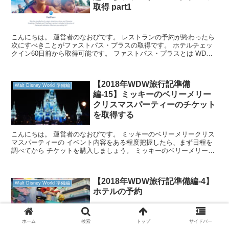
取得 part1
こんにちは。 運営者のなおぴです。 レストランの予約が終わったら
次にすべきことがファストパス・プラスの取得です。 ホテルチェッ
クイン60日前から取得可能です。 ファストパス・プラスとは WDW
で導入されているシステムで 事前...
【2018年WDW旅行記準備
Walt Disney World 準備編
編-15】ミッキーのベリーメリー
クリスマスパーティーのチケット
を取得する
こんにちは。 運営者のなおぴです。 ミッキーのベリーメリークリス
マスパーティーの イベント内容をある程度把握したら、まず日程を
調べてから チケットを購入しましょう。 ミッキーのベリーメリーク
リスマスパーティーの日程を調べる 2018年のク...
【2018年WDW旅行記準備編-4】
Walt Disney World 準備編
ホテルの予約
ホーム
検索
トップ
サイドバー